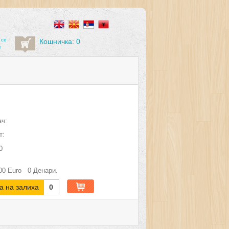
 се
Кошничка: 0
е
ч:
т:
0
00
Euro
0
Денари.
а на залиха
0