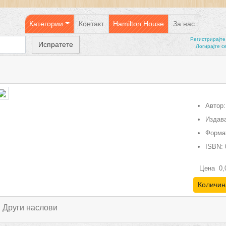
Категории
Контакт
Hamilton House
За нас
Регистрирајтe
Логирајте с
Автор:
Издава
Форма
ISBN:
Цена
0,
Количин
Други наслови