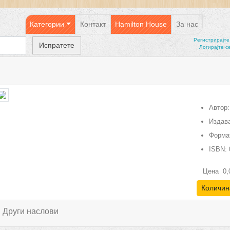
Категории
Контакт
Hamilton House
За нас
Регистрирајтe
Логирајте с
Автор:
Издава
Форма
ISBN:
Цена
0,
Количин
Други наслови