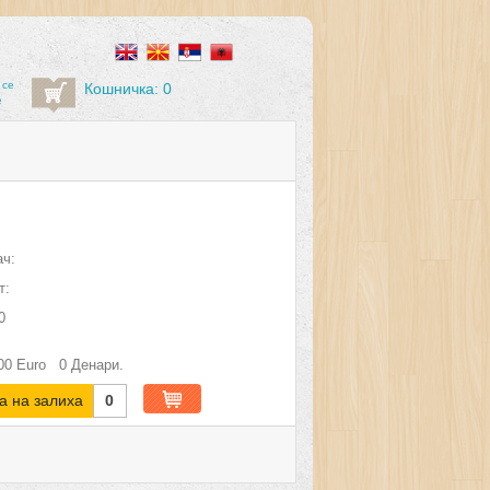
 се
Кошничка: 0
е
ч:
т:
0
00
Euro
0
Денари.
а на залиха
0