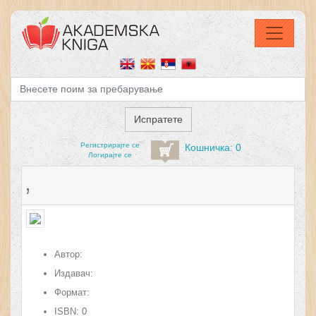
Регистрирајтe се
Кошничка: 0
Логирајте се
,
Автор:
Издавач:
Формат:
ISBN:
0