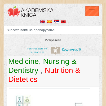
Регистрирајтe се
Кошничка: 0
Логирајте се
Medicine, Nursing &
Dentistry
,
Nutrition &
Dietetics