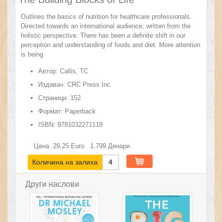
Outlines the basics of nutrition for healthcare professionals.
Directed towards an international audience; written from the
holistic perspective. There has been a definite shift in our
perception and understanding of foods and diet. More attention
is being
Автор:
Callis, TC
Издавач:
CRC Press Inc
Страници:
152
Формат:
Paperback
ISBN:
9781032271118
Цена
29,25
Euro
1.799
Денари.
Количина на залиха
4
Други наслови