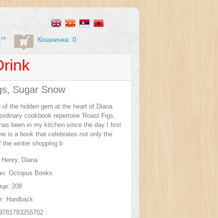
 се
Кошничка: 0
е
rink
gs, Sugar Snow
 of the hidden gem at the heart of Diana
ordinary cookbook repertoire 'Roast Figs,
as been in my kitchen since the day I first
re is a book that celebrates not only the
f the winter shopping b
Henry, Diana
ч:
Octopus Books
ци:
208
т:
Hardback
9781783255702