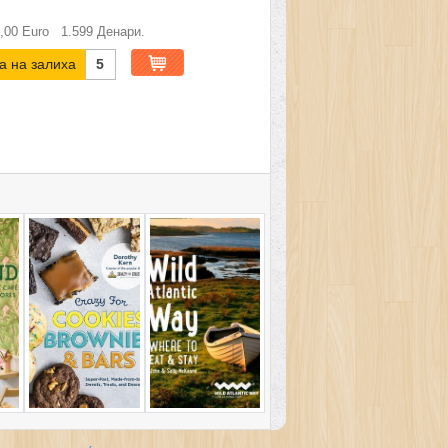
,00
Euro
1.599
Денари.
а на залиха
5