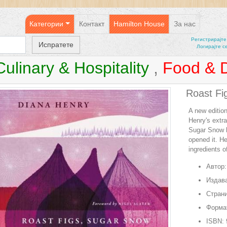
Категории
Контакт
Hamilton House
За нас
Регистрирајтe
Логирајте с
Culinary & Hospitality
,
Food & D
Roast Fi
A new edition
Henry's extra
Sugar Snow h
opened it. He
ingredients o
Автор:
Издава
Страни
Форма
ISBN: