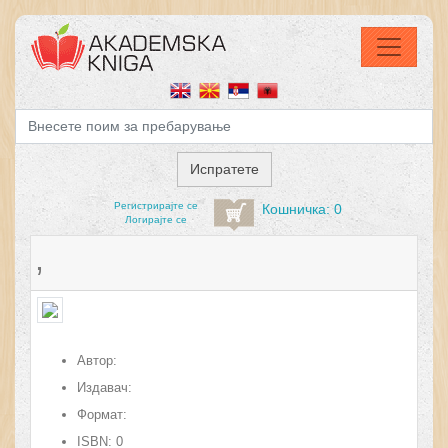
Регистрирајтe се
Кошничка: 0
Логирајте се
,
Автор:
Издавач:
Формат:
ISBN:
0