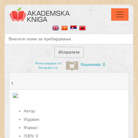
Регистрирајтe се
Кошничка: 0
Логирајте се
,
Автор:
Издавач:
Формат:
ISBN:
0