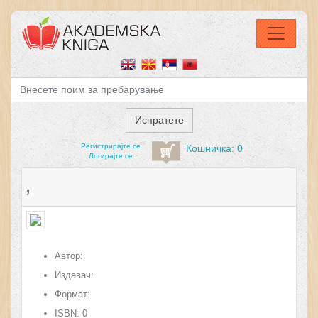
Регистрирајтe се
Кошничка: 0
Логирајте се
,
Автор:
Издавач:
Формат:
ISBN:
0