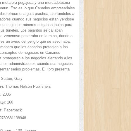
a metafora pegajosa y una mercadotecnia
comun. Eso es lo que Canarios empresariales
libro ofrece una guia practica, alertandoles a
radores cuando sus negocios estan yendose
 un siglo los mineros colgaban jaulas para
us tuneles. Los pajaritos se callaban
s venenoso penetraba en la mina, dando a
res un aviso del peligro que se avecinaba.
manera que los canarios protegian a los
 conceptos de negocios en Canarios
 protegeran a los negocios alertando a los
 a los administradores cuando sus negocios
rentar serios problemas. El libro presenta
os vitales que revelan cinco de los peligros
Sutton, Gary
en los negocios, y cada leccion esta
or una historia basada en el abuelo del
ч:
Thomas Nelson Publishers
abajo en la industria del carbon, junto con un
:
2005
ntivo de canario" aplicable para cada tema.
ци:
160
т:
Paperback
9780881138948
63
Euro
100
Денари.