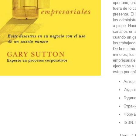
oportuno, un
fuera de lo 
presenta. El 
los administ
a pique. Hace
canarios en s
cuando un ga
los trabajado
De la misma 
mineros, los
empresariales
ejecutivos y
esten por enf
cinco capitul
Автор:
mas comunes 
acompanada p
Издава
autor y su tr
Година
" aviso preve
Страни
Форма
ISBN:
Цена
1,