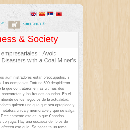
 се
Кошничка: 0
е
ness & Society
 empresariales : Avoid
Disasters with a Coal Miner's
Los administradores estan preocupados. Y
o. Las companias Fortuna 500 despidieron
 la que contrataron en las ultimas dos
 bancarrotas y los fraudes abundan. En el
mbiente de los negocios de la actualidad,
radores quieren una guia que sea apropiada y
 metafora unica y memorable y que se salga
 Precisamente eso es lo que Canarios
s conjuga. Hay una escasez de libros de
 ofrecen esa guia. Se necesita un tema