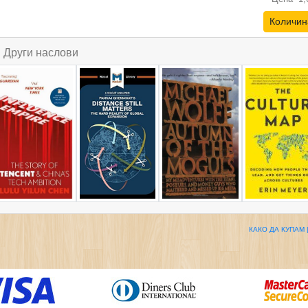
Количин
Други наслови
КАКО ДА КУПАМ 