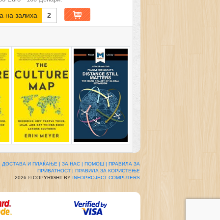
а на залиха
2
|
ДОСТАВА И ПЛАЌАЊЕ |
ЗА НАС |
ПОМОШ |
ПРАВИЛА ЗА
ПРИВАТНОСТ |
ПРАВИЛА ЗА КОРИСТЕЊЕ
2026 © COPYRIGHT BY
INFOPROJECT COMPUTERS