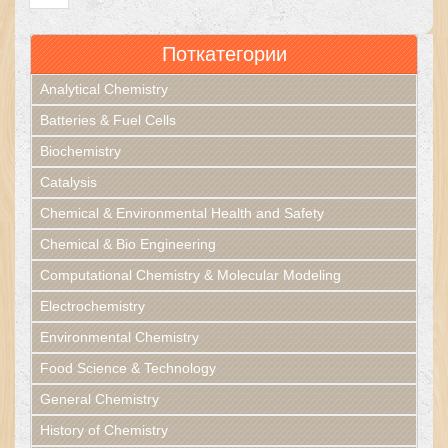
Поткатегории
Analytical Chemistry
Batteries & Fuel Cells
Biochemistry
Catalysis
Chemical & Environmental Health and Safety
Chemical & Bio Engineering
Computational Chemistry & Molecular Modeling
Electrochemistry
Environmental Chemistry
Food Science & Technology
General Chemistry
History of Chemistry