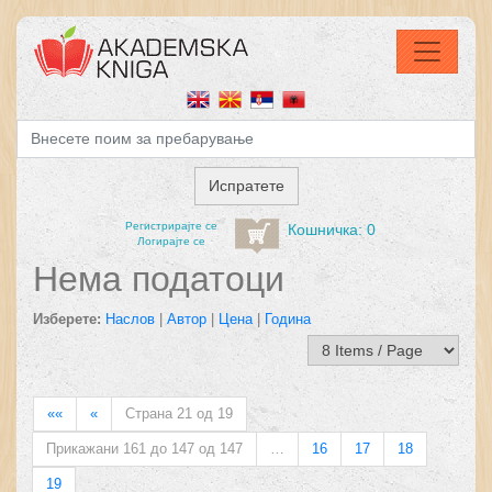
Регистрирајтe се
Кошничка: 0
Логирајте се
Нема податоци
Изберете:
Наслов
|
Автор
|
Цена
|
Година
««
«
Страна 21 од 19
Прикажани 161 до 147 од 147
…
16
17
18
19