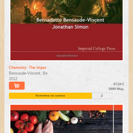
Chemistry: The Impur
Bensaude-Vincent, Be
2012
97,54 €
5999 Мкд.
Количина на залиха
2