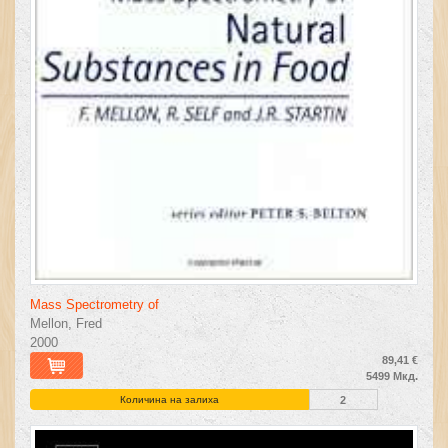
Mass Spectrometry of
Mellon, Fred
2000
89,41 €
5499 Мкд.
Количина на залиха
2