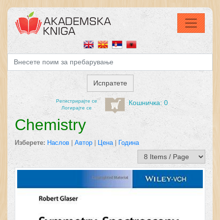
Регистрирајтe се
Кошничка: 0
Логирајте се
Chemistry
Изберете:
Наслов
|
Автор
|
Цена
|
Година