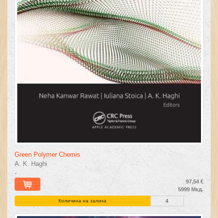
Green Polymer Chemis
A. K. Haghi
-
97,54 €
5999 Мкд.
Количина на залиха
4