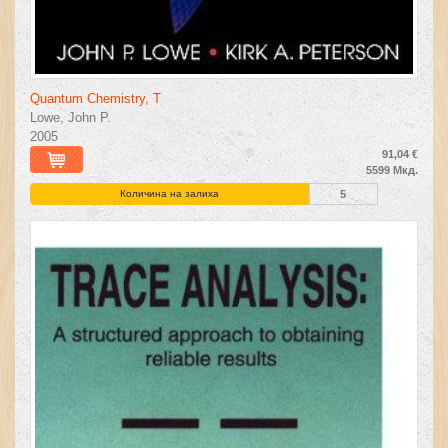
Quantum Chemistry, T
Lowe, John P.
2005
91,04 €
5599 Мкд.
Количина на залиха
5