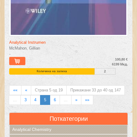
Analytical Instrumen
McMahon, Gillian
-
100,80 €
6199 Мкд.
Количина на залиха
2
««
«
Страна 5 од 19
Прикажани 33 до 40 од 147
…
3
4
5
6
…
»
»»
Поткатегории
Analytical Chemistry