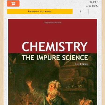
94,29 €
5799 Мкд.
Количина на залиха
2