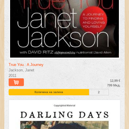
True You : A Journey
Jackson, Janet
2011
12,99 €
799 Мкд.
Количина на залиха
2