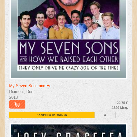
My Seven Sons and Ho
Diamont, Don
2018
22,75 €
1399 Мкд.
Количина на залиха
4