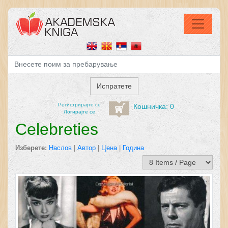
Регистрирајтe се
Кошничка: 0
Логирајте се
Celebreties
Изберете:
Наслов
|
Автор
|
Цена
|
Година