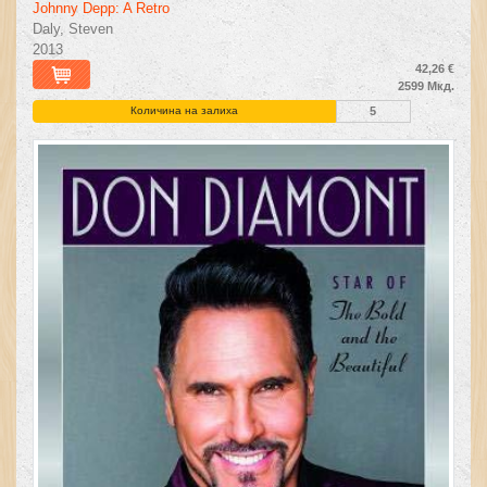
Johnny Depp: A Retro
Daly, Steven
2013
42,26 €
2599 Мкд.
Количина на залиха
5