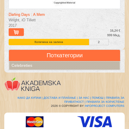
Darling Days : A Mem
Wright, iO Tillett
2017
16,24 €
999 Мкд.
Количина на залиха
2
Поткатегории
Celebreties
КАКО ДА КУПАМ |
ДОСТАВА И ПЛАЌАЊЕ |
ЗА НАС |
ПОМОШ |
ПРАВИЛА ЗА
ПРИВАТНОСТ |
ПРАВИЛА ЗА КОРИСТЕЊЕ
2026 © COPYRIGHT BY
INFOPROJECT COMPUTERS