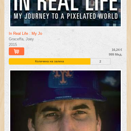
In Real Life : My Jo
Graceffa, Joey
2015
16,24 €
999 Мкд.
Количина на залиха
2