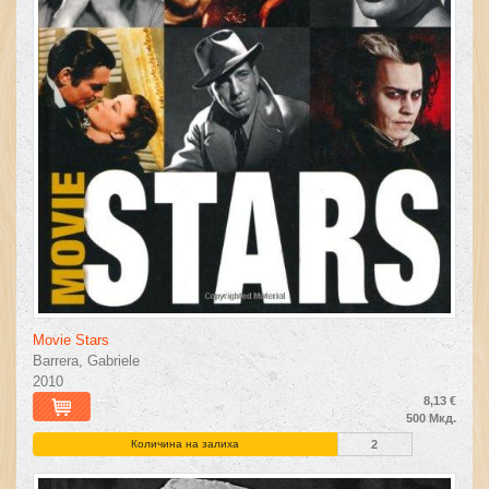
Movie Stars
Barrera, Gabriele
2010
8,13 €
500 Мкд.
Количина на залиха
2