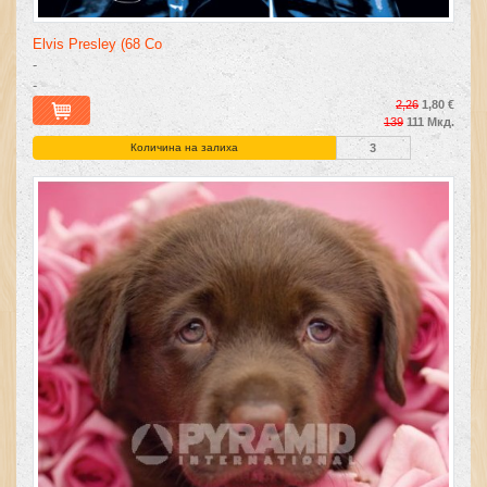
Elvis Presley (68 Co
-
-
2,26
1,80 €
139
111 Мкд.
Количина на залиха
3