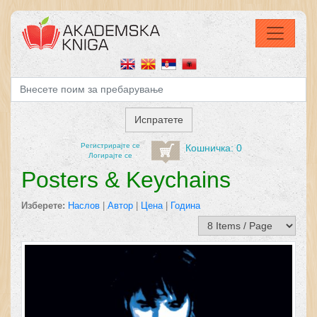
Регистрирајтe се
Кошничка: 0
Логирајте се
Posters & Keychains
Изберете:
Наслов
|
Автор
|
Цена
|
Година