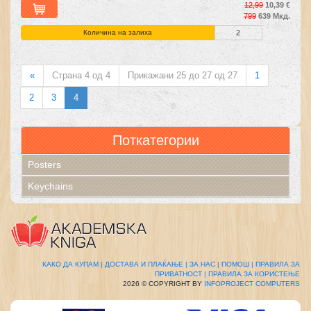
12,99
10,39 €
799
639 Мкд.
Количина на залиха
2
«
Страна 4 од 4
Прикажани 25 до 27 од 27
1
2
3
4
Поткатегории
Posters
Keychains
КАКО ДА КУПАМ |
ДОСТАВА И ПЛАЌАЊЕ |
ЗА НАС |
ПОМОШ |
ПРАВИЛА ЗА
ПРИВАТНОСТ |
ПРАВИЛА ЗА КОРИСТЕЊЕ
2026 © COPYRIGHT BY
INFOPROJECT COMPUTERS