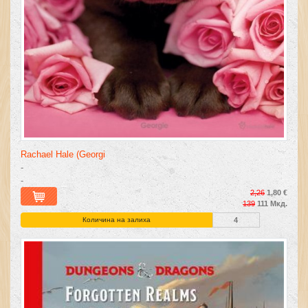
Rachael Hale (Georgi
-
-
2,26
1,80 €
139
111 Мкд.
Количина на залиха
4