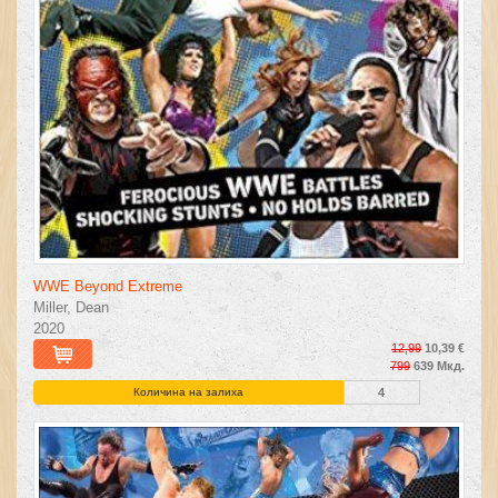
WWE Beyond Extreme
Miller, Dean
2020
12,99
10,39 €
799
639 Мкд.
Количина на залиха
4