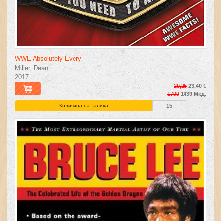
WWE Absolutely Every
Miller, Dean
2017
29,25
23,40 €
1799
1439 Мкд.
Количина на залиха
15