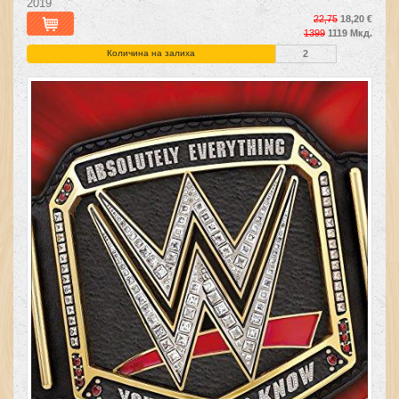
2019
22,75
18,20 €
1399
1119 Мкд.
Количина на залиха
2