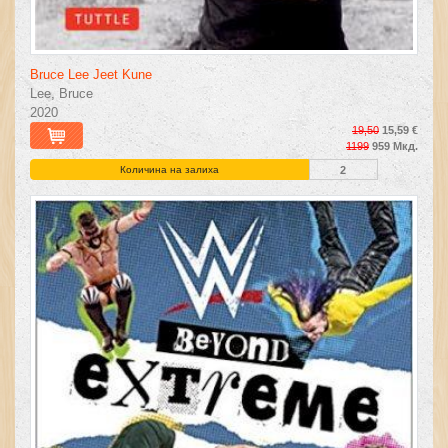
Bruce Lee Jeet Kune
Lee, Bruce
2020
19,50
15,59 €
1199
959 Мкд.
Количина на залиха
2