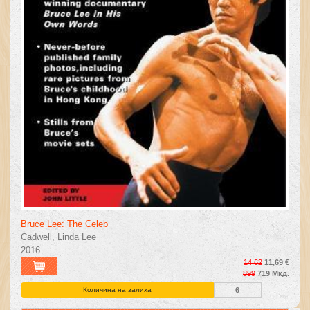
Bruce Lee: The Celeb
Cadwell, Linda Lee
2016
14,62
11,69 €
899
719 Мкд.
Количина на залиха
6