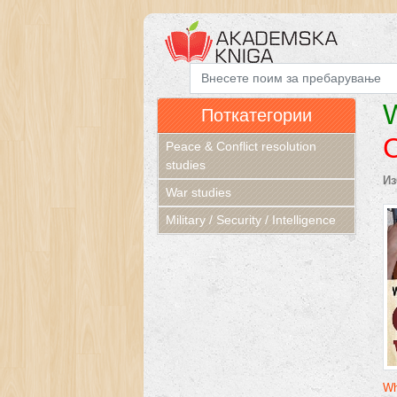
W
Поткатегории
C
Peace & Conflict resolution
studies
Из
War studies
Military / Security / Intelligence
Wh