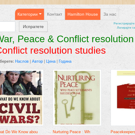
Категории
Контакт
Hamilton House
За нас
Регистрирајтe
Логирајте с
ar, Peace & Conflict resolution
onflict resolution studies
берете:
Наслов
|
Автор
|
Цена
|
Година
at Do We Know abou
Nurturing Peace : Wh
Peacekeepers,