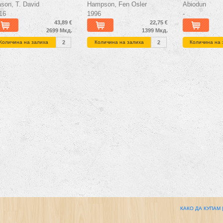
son, T. David
Hampson, Fen Osler
Abiodun
16
1996
-
43,89 €
22,75 €
2699 Мкд.
1399 Мкд.
Количина на залиха
2
Количина на залиха
2
Количина на 
КАКО ДА КУПАМ 