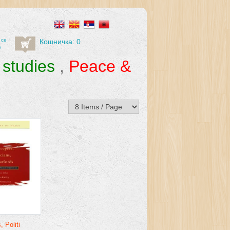
 се
Кошничка: 0
е
 studies
,
Peace &
 Politi