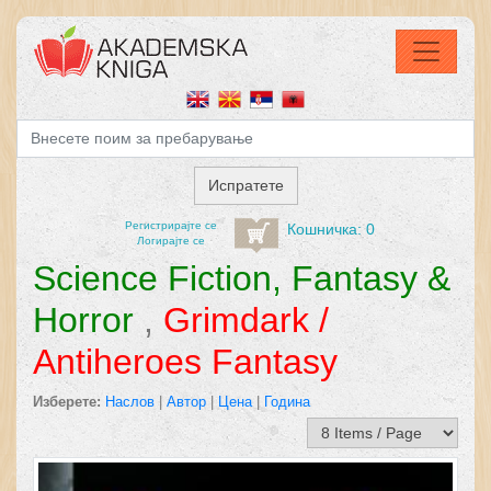
Регистрирајтe се
Кошничка: 0
Логирајте се
Science Fiction, Fantasy &
Horror
,
Grimdark /
Antiheroes Fantasy
Изберете:
Наслов
|
Автор
|
Цена
|
Година