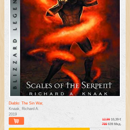
Diablo: The Sin War,
Knaak, Richard A.
2019
12,99
10,39 €
799
639 Мкд.