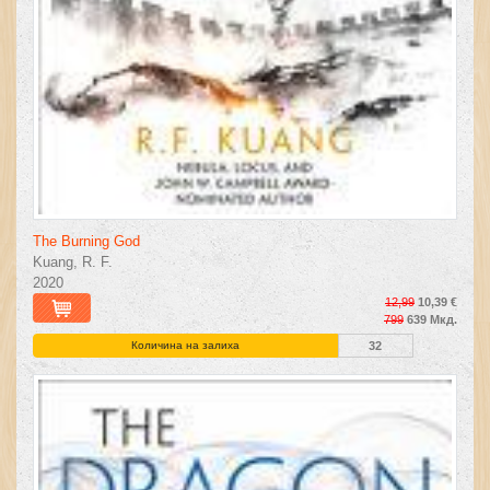
The Burning God
Kuang, R. F.
2020
12,99
10,39 €
799
639 Мкд.
Количина на залиха
32