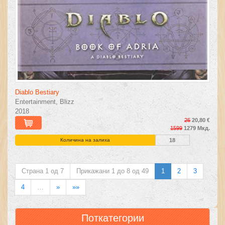
Diablo Bestiary
Entertainment, Blizz
2018
26
20,80 €
1599
1279 Мкд.
Количина на залиха
18
Страна 1 од 7
Прикажани 1 до 8 од 49
1
2
3
4
…
»
»»
Поткатегории