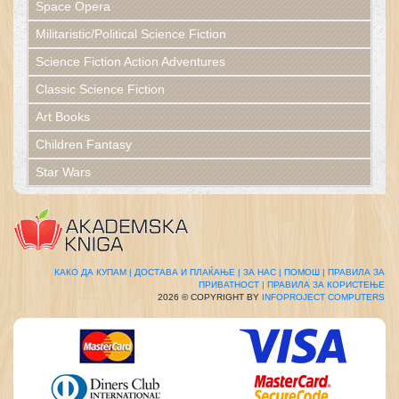
Space Opera
Militaristic/Political Science Fiction
Science Fiction Action Adventures
Classic Science Fiction
Art Books
Children Fantasy
Star Wars
КАКО ДА КУПАМ |
ДОСТАВА И ПЛАЌАЊЕ |
ЗА НАС |
ПОМОШ |
ПРАВИЛА ЗА
ПРИВАТНОСТ |
ПРАВИЛА ЗА КОРИСТЕЊЕ
2026 © COPYRIGHT BY
INFOPROJECT COMPUTERS