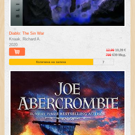
Diablo: The Sin War
Knaak, Richard A.
2020
12,99
10,39 €
799
639 Мкд.
Количина на залиха
7