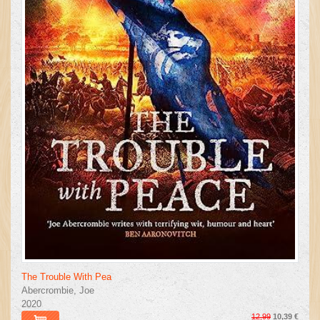
The Trouble With Pea
Abercrombie, Joe
2020
12,99
10,39 €