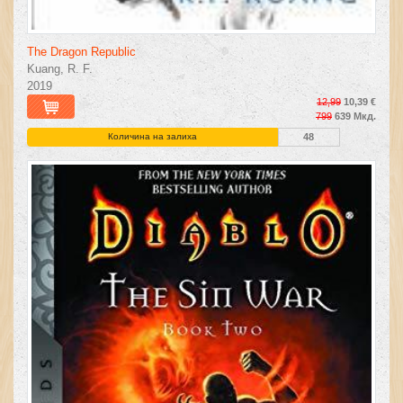
The Dragon Republic
Kuang, R. F.
2019
12,99
10,39 €
799
639 Мкд.
Количина на залиха
48