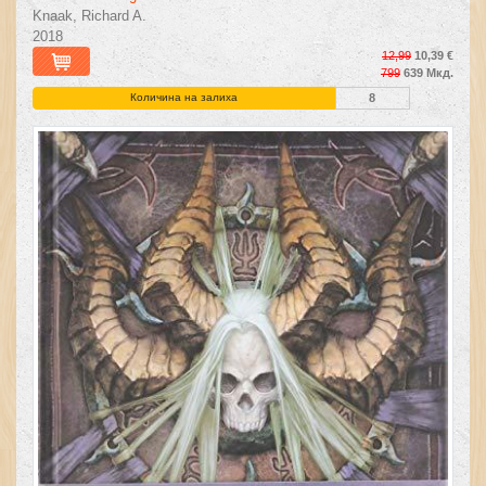
Knaak, Richard A.
2018
12,99
10,39 €
799
639 Мкд.
Количина на залиха
8