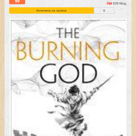
799
639 Мкд.
Количина на залиха
5