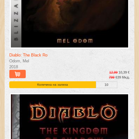
Diablo: The Black Ro
Odom, Mel
2018
12,99
10,39 €
799
639 Мкд.
Количина на залиха
10