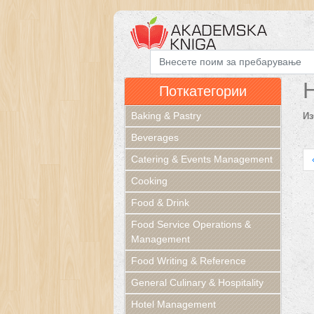
Поткатегории
Baking & Pastry
Из
Beverages
Catering & Events Management
Cooking
Food & Drink
Food Service Operations &
Management
Food Writing & Reference
General Culinary & Hospitality
Hotel Management