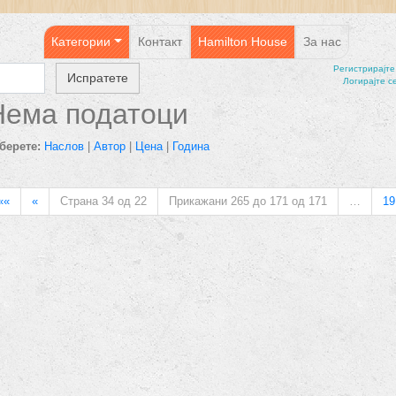
Категории
Контакт
Hamilton House
За нас
Регистрирајтe
Логирајте с
Нема податоци
берете:
Наслов
|
Автор
|
Цена
|
Година
««
«
Страна 34 од 22
Прикажани 265 до 171 од 171
…
19