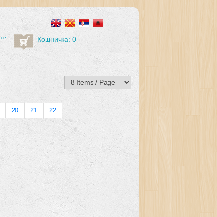
 се
Кошничка: 0
е
20
21
22