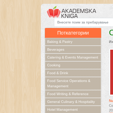
C
Поткатегории
Baking & Pastry
Из
Beverages
Catering & Events Management
Cooking
Food & Drink
Food Service Operations &
Management
Food Writing & Reference
Nu
General Culinary & Hospitality
Co
Hotel Management
20