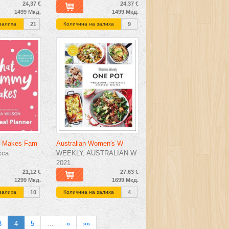
24,37 €
24,37 €
1499 Мкд.
1499 Мкд.
залиха
21
Количина на залиха
9
 Makes Fam
Australian Women's W
cca
WEEKLY, AUSTRALIAN W
2021
21,12 €
27,63 €
1299 Мкд.
1699 Мкд.
залиха
10
Количина на залиха
4
3
4
5
…
»
»»