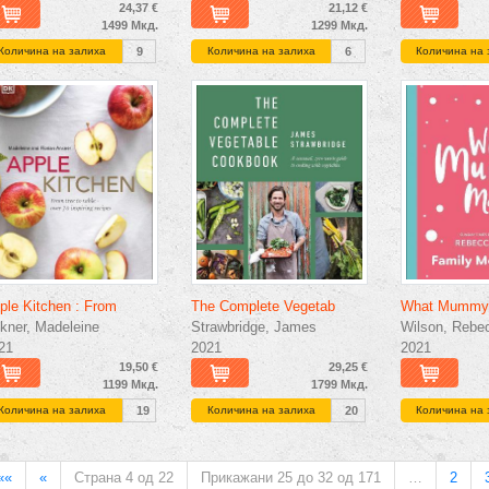
24,37 €
21,12 €
1499 Мкд.
1299 Мкд.
Количина на залиха
9
Количина на залиха
6
Количина на 
ple Kitchen : From
The Complete Vegetab
What Mummy
kner, Madeleine
Strawbridge, James
Wilson, Rebe
21
2021
2021
19,50 €
29,25 €
1199 Мкд.
1799 Мкд.
Количина на залиха
19
Количина на залиха
20
Количина на 
««
«
Страна 4 од 22
Прикажани 25 до 32 од 171
…
2