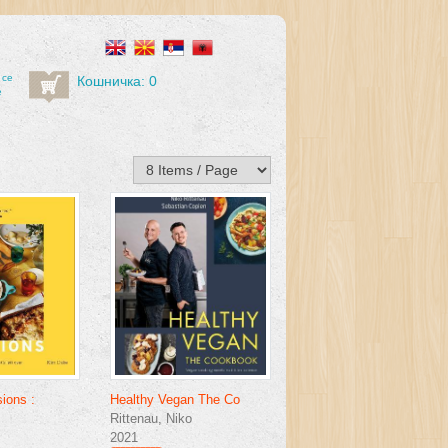
 се
Кошничка: 0
е
ions :
Healthy Vegan The Co
Rittenau, Niko
2021