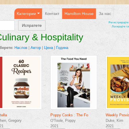
Категории
Контакт
Hamilton House
За нас
Регистрирајтe
Логирајте с
ulinary & Hospitality
берете:
Наслов
|
Автор
|
Цена
|
Година
tella
Poppy Cooks : The Fo
Weekly Provis
hen, Gregory
O'Toole, Poppy
Duke, Kim
21
2021
2021