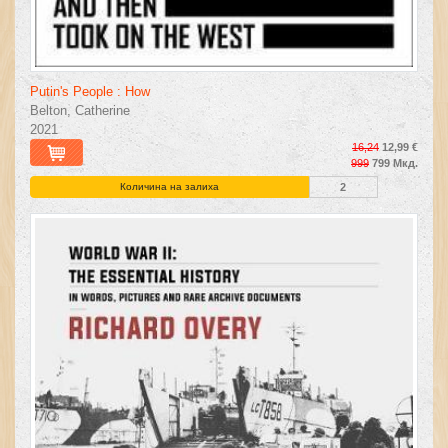
Putin's People : How
Belton, Catherine
2021
16,24
12,99 €
999
799 Мкд.
Количина на залиха
2