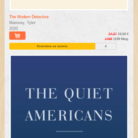
The Modern Detective
Maroney, Tyler
2020
24,37
19,50 €
1499
1199 Мкд.
Количина на залиха
4