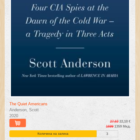
The Quiet Americans
Anderson, Scott
2020
27,63
22,10 €
1699
1359 Мкд.
Количина на залиха
3