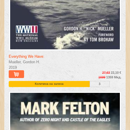
Everything We Have:
Mueller, Gordon H.
2019
27,63
22,10 €
1699
1359 Мкд.
Количина на залиха
3