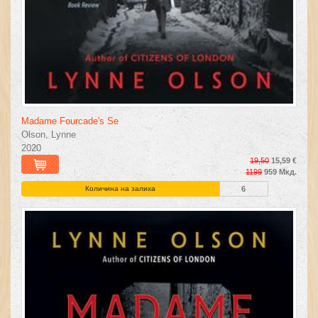
Madame Fourcade's Se
Olson, Lynne
2020
19,50
15,59 €
1199
959 Мкд.
Количина на залиха
6