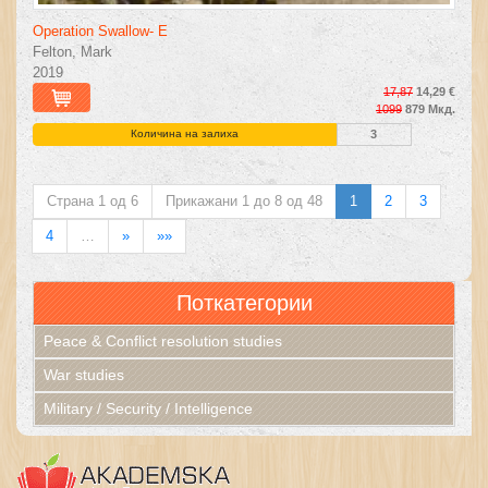
Operation Swallow- E
Felton, Mark
2019
17,87
14,29 €
1099
879 Мкд.
Количина на залиха
3
Страна 1 од 6
Прикажани 1 до 8 од 48
1
2
3
4
…
»
»»
Поткатегории
Peace & Conflict resolution studies
War studies
Military / Security / Intelligence