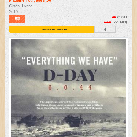
Madame Fourcade's Se
Olson, Lynne
2019
26
20,80 €
1599
1279 Мкд.
Количина на залиха
4