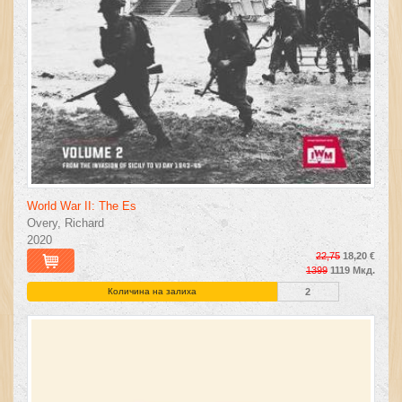
World War II: The Es
Overy, Richard
2020
22,75
18,20 €
1399
1119 Мкд.
Количина на залиха
2