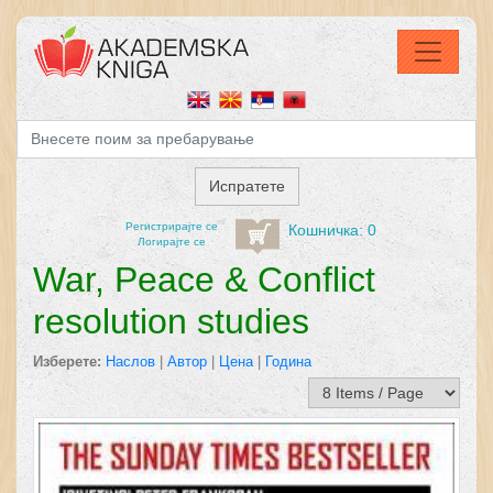
Регистрирајтe се
Кошничка: 0
Логирајте се
War, Peace & Conflict
resolution studies
Изберете:
Наслов
|
Автор
|
Цена
|
Година