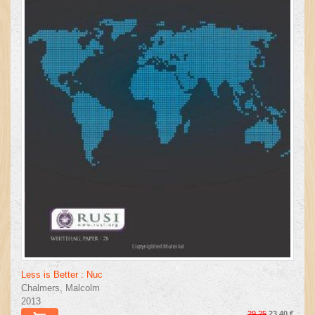
Less is Better : Nuc
Chalmers, Malcolm
2013
29,25
23,40 €