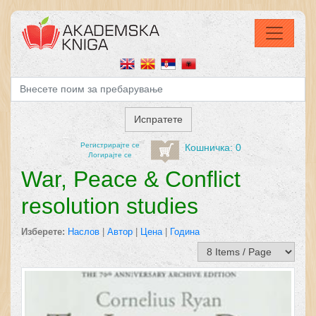
Регистрирајтe се
Кошничка: 0
Логирајте се
War, Peace & Conflict
resolution studies
Изберете:
Наслов
|
Автор
|
Цена
|
Година