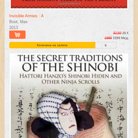
Invisible Armies : A
Boot, Max
2013
32,50
26 €
1999
1599 Мкд.
Количина на залиха
6