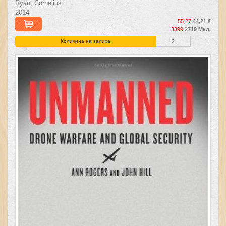
Ryan, Cornelius
2014
55,27
44,21 €
3399
2719 Мкд.
Количина на залиха
2