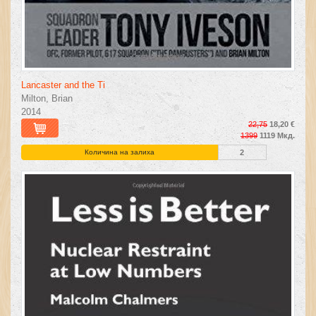
Lancaster and the Ti
Milton, Brian
2014
22,75
18,20 €
1399
1119 Мкд.
Количина на залиха
2