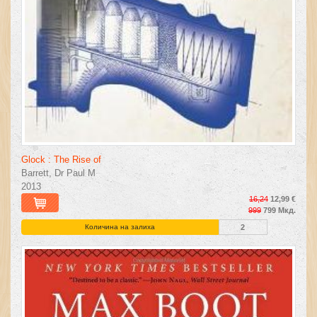
Glock : The Rise of
Barrett, Dr Paul M
2013
16,24
12,99 €
999
799 Мкд.
Количина на залиха
2