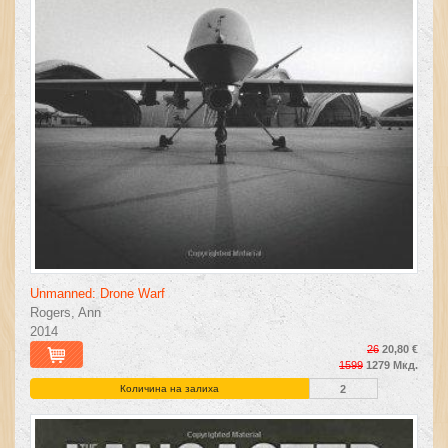
Unmanned: Drone Warf
Rogers, Ann
2014
26
20,80 €
1599
1279 Мкд.
Количина на залиха
2