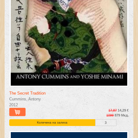
The Secret Tradition
Cummins, Antony
2012
17,87
14,29 €
1099
879 Мкд.
Количина на залиха
3