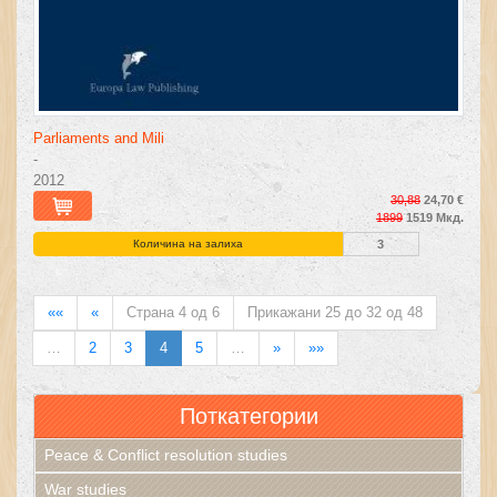
Parliaments and Mili
-
2012
30,88
24,70 €
1899
1519 Мкд.
Количина на залиха
3
««
«
Страна 4 од 6
Прикажани 25 до 32 од 48
…
2
3
4
5
…
»
»»
Поткатегории
Peace & Conflict resolution studies
War studies